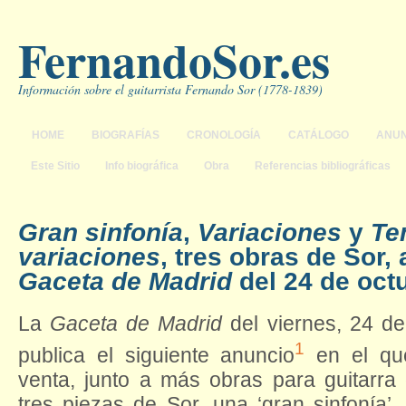
FernandoSor.es
Información sobre el guitarrista Fernando Sor (1778-1839)
HOME
BIOGRAFÍAS
CRONOLOGÍA
CATÁLOGO
ANUN
Este Sitio
Info biográfica
Obra
Referencias bibliográficas
Gran sinfonía
,
Variaciones
y
Te
variaciones
, tres obras de Sor,
Gaceta de Madrid
del 24 de oct
La
Gaceta de Madrid
del viernes, 24 d
1
publica el siguiente anuncio
en el qu
venta, junto a más obras para guitarra 
tres piezas de Sor, una ‘gran sinfonía’