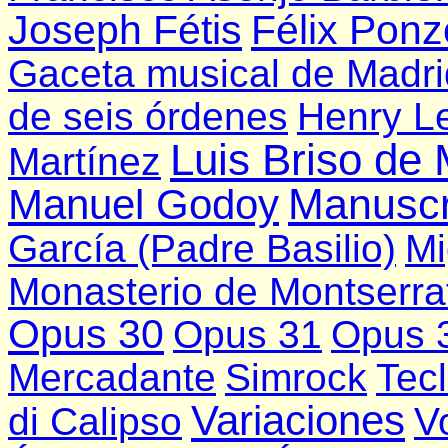
Joseph Fétis
Félix Ponz
Gaceta musical de Madri
de seis órdenes
Henry L
Luis Briso de
Martínez
Manuscr
Manuel Godoy
García (Padre Basilio)
Mi
Monasterio de Montserra
Opus 30
Opus 31
Opus 
Mercadante
Simrock
Tecl
Variaciones
di Calipso
V