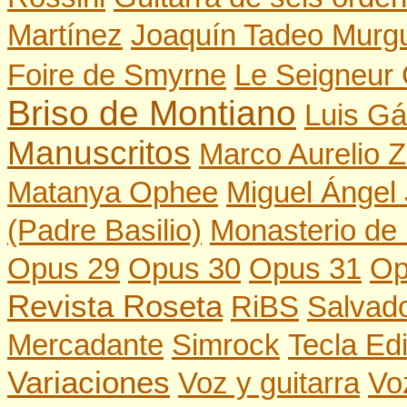
Martínez
Joaquín Tadeo Murgu
Foire de Smyrne
Le Seigneur
Briso de Montiano
Luis Gá
Manuscritos
Marco Aurelio Z
Matanya Ophee
Miguel Ángel
(Padre Basilio)
Monasterio de 
Opus 29
Opus 30
Opus 31
Op
Revista Roseta
RiBS
Salvado
Mercadante
Simrock
Tecla Edi
Variaciones
Voz y guitarra
Vo