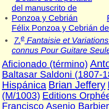
Félix Ponzoa y Cebrián d
e
7.
Fantaisie et Variations
connus Pour Guitare Seul
Ant
Aficionado (término)
Baltasar Saldoni (1807-
Brian Jeffery
Hispánica
(M/1003)
Editions Orphé
Francisco Asenjo Barbier