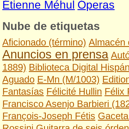
Étienne Méhul
Óperas
Nube de etiquetas
Aficionado (término)
Almacén 
Anuncios en prensa
Aut
1889)
Biblioteca Digital Hispá
Aguado
E-Mn (M/1003)
Editi
Fantasías
Félicité Hullin
Félix
Francisco Asenjo Barbieri (18
François-Joseph Fétis
Gaceta
Rossini
Guitarra de seis órde