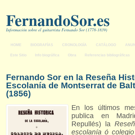
FernandoSor.es
Información sobre el guitarrista Fernando Sor (1778-1839)
HOME
BIOGRAFÍAS
CRONOLOGÍA
CATÁLOGO
ANUN
Este Sitio
Info biográfica
Obra
Referencias bibliográficas
Fernando Sor en la Reseña Hist
Escolanía de Montserrat de Bal
(1856)
En los últimos m
publica en Madri
Repullés) la
Reseña
escolanía ó colegi