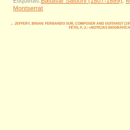
Etiquetas:
Baltasar Saldoni (1807-1889)
,
M
Montserrat
←
JEFFERY, BRIAN: FERNANDO SOR, COMPOSER AND GUITARIST (19
FÉTIS, F.-J.: «NOTICIAS BIOGRÁF