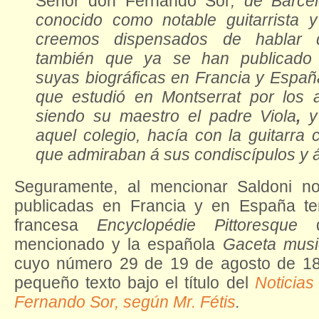
Señor don Fernando Sor
,
de Barcel
conocido como notable guitarrista 
creemos dispensados de hablar 
también que ya se han publicado 
suyas biográficas en Francia y España
que estudió en Montserrat por los 
siendo su maestro el padre
Viola
,
y
aquel colegio, hacía con la guitarra 
que admiraban á sus condiscípulos y á
Seguramente, al mencionar Saldoni not
publicadas en Francia y en España t
francesa
Encyclopédie Pittoresque
q
mencionado y la española
Gaceta musi
cuyo número 29 de 19 de agosto de 18
pequeño texto bajo el título del
Noticias
Fernando Sor, según Mr. Fétis
.