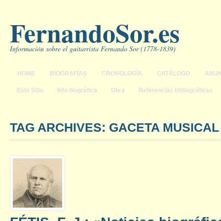
FernandoSor.es
Información sobre el guitarrista Fernando Sor (1778-1839)
HOME
BIOGRAFÍAS
CRONOLOGÍA
CATÁLOGO
ANUN
Este Sitio
Info biográfica
Obra
Referencias bibliográficas
TAG ARCHIVES: GACETA MUSICAL