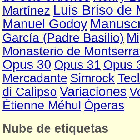
Luis Briso de
Martínez
Manuscr
Manuel Godoy
García (Padre Basilio)
Mi
Monasterio de Montserra
Opus 30
Opus 31
Opus 
Mercadante
Simrock
Tecl
Variaciones
di Calipso
V
Étienne Méhul
Óperas
Nube de etiquetas