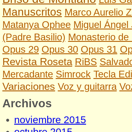
Manuscritos
Marco Aurelio Z
Matanya Ophee
Miguel Ángel
(Padre Basilio)
Monasterio de 
Opus 29
Opus 30
Opus 31
Op
Revista Roseta
RiBS
Salvado
Mercadante
Simrock
Tecla Edi
Variaciones
Voz y guitarra
Vo
Archivos
noviembre 2015
octubre 2015