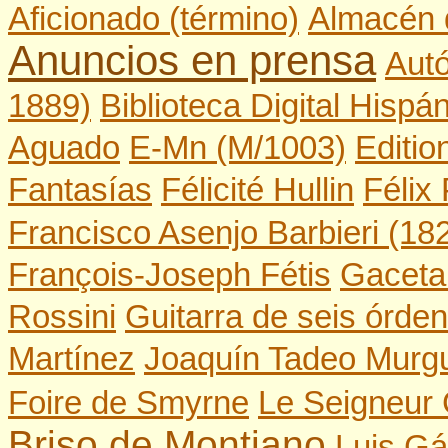
Aficionado (término)
Almacén 
Anuncios en prensa
Aut
1889)
Biblioteca Digital Hispá
Aguado
E-Mn (M/1003)
Editi
Fantasías
Félicité Hullin
Félix
Francisco Asenjo Barbieri (18
François-Joseph Fétis
Gaceta
Rossini
Guitarra de seis órde
Martínez
Joaquín Tadeo Murgu
Foire de Smyrne
Le Seigneur
Briso de Montiano
Luis Gá