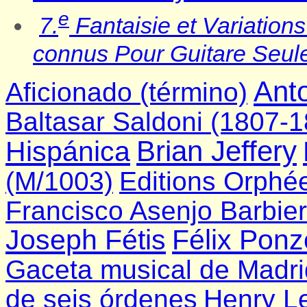
e
7.
Fantaisie et Variations
connus Pour Guitare Seul
Ant
Aficionado (término)
Baltasar Saldoni (1807-
Brian Jeffery
Hispánica
(M/1003)
Editions Orphé
Francisco Asenjo Barbier
Joseph Fétis
Félix Ponz
Gaceta musical de Madri
de seis órdenes
Henry L