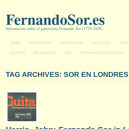
FernandoSor.es
Información sobre el guitarrista Fernando Sor (1778-1839)
HOME
BIOGRAFÍAS
CRONOLOGÍA
CATÁLOGO
ANUN
Este Sitio
Info biográfica
Obra
Referencias bibliográficas
TAG ARCHIVES: SOR EN LONDRES