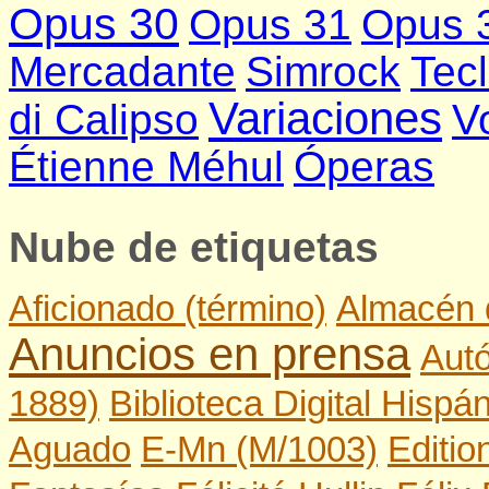
Opus 30
Opus 31
Opus 
Mercadante
Simrock
Tecl
Variaciones
di Calipso
V
Étienne Méhul
Óperas
Nube de etiquetas
Aficionado (término)
Almacén 
Anuncios en prensa
Aut
1889)
Biblioteca Digital Hispá
Aguado
E-Mn (M/1003)
Editi