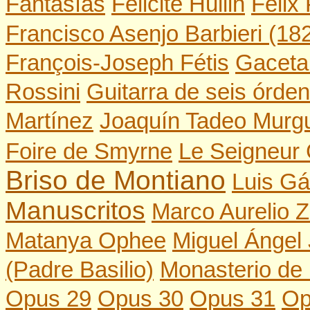
Fantasías
Félicité Hullin
Félix
Francisco Asenjo Barbieri (18
François-Joseph Fétis
Gaceta
Rossini
Guitarra de seis órde
Martínez
Joaquín Tadeo Murgu
Foire de Smyrne
Le Seigneur
Briso de Montiano
Luis Gá
Manuscritos
Marco Aurelio Z
Matanya Ophee
Miguel Ángel
(Padre Basilio)
Monasterio de 
Opus 29
Opus 30
Opus 31
Op