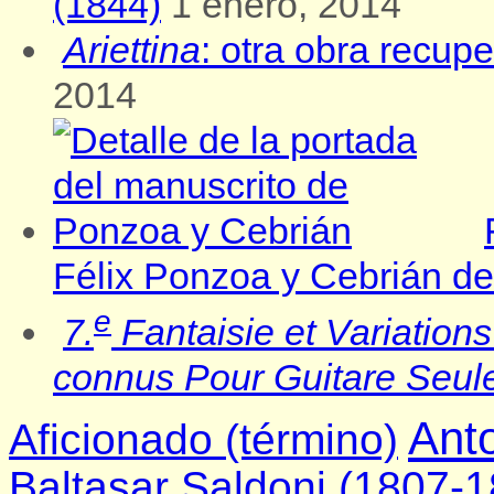
(1844)
1 enero, 2014
Ariettina
: otra obra recu
2014
Félix Ponzoa y Cebrián d
e
7.
Fantaisie et Variations
connus Pour Guitare Seul
Ant
Aficionado (término)
Baltasar Saldoni (1807-