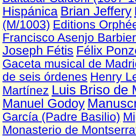
Brian Jeffery
Hispánica
(M/1003)
Editions Orphé
Francisco Asenjo Barbier
Joseph Fétis
Félix Ponz
Gaceta musical de Madri
de seis órdenes
Henry L
Luis Briso de
Martínez
Manuscr
Manuel Godoy
García (Padre Basilio)
Mi
Monasterio de Montserra