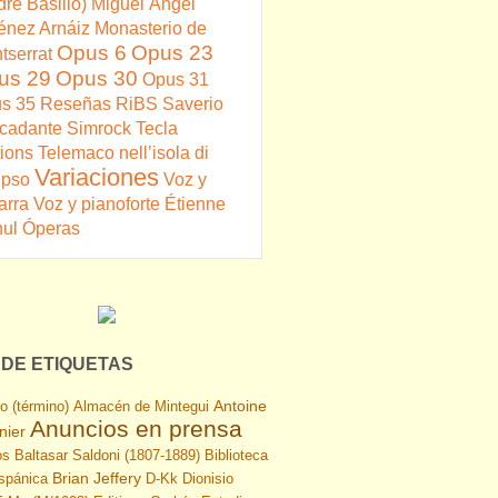
dre Basilio)
Miguel Ángel
énez Arnáiz
Monasterio de
Opus 6
Opus 23
tserrat
us 29
Opus 30
Opus 31
s 35
Reseñas
RiBS
Saverio
cadante
Simrock
Tecla
tions
Telemaco nell’isola di
Variaciones
ipso
Voz y
arra
Voz y pianoforte
Étienne
ul
Óperas
DE ETIQUETAS
Antoine
o (término)
Almacén de Mintegui
Anuncios en prensa
nier
os
Baltasar Saldoni (1807-1889)
Biblioteca
Brian Jeffery
ispánica
D-Kk
Dionisio