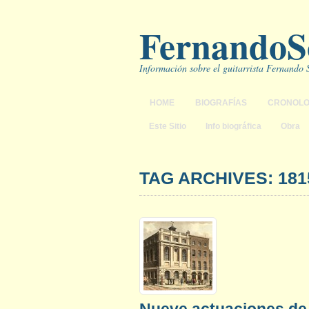
FernandoSo
Información sobre el guitarrista Fernando
HOME
BIOGRAFÍAS
CRONOLO
Este Sitio
Info biográfica
Obra
TAG ARCHIVES: 181