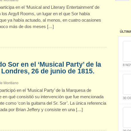
 de Montiano
rticipa en el ‘Musical and Literary Entertainment’ de
os Argyll Rooms, un lugar en el que Sor había
l que ya había actuado, al menos, en cuatro ocasiones
a, poco más de dos meses […]
ÚLTIM
o Sor en el ‘Musical Party’ de la
8 NO
Londres, 26 de junio de 1815.
 de Montiano
participó en el ‘Musical Party’ de la Marquesa de
en qué consistió su intervención que fue mencionada
30 O
e como ‘con la guitarra del Sr. Sor’. La única referencia
ada por Brian Jeffery y consiste en una […]
29 O