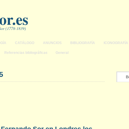
r.es
 Sor (1778-1839)
GÍA
CATÁLOGO
ANUNCIOS
BIBLIOGRAFÍA
ICONOGRAFÍA
Referencias bibliográficas
General
5