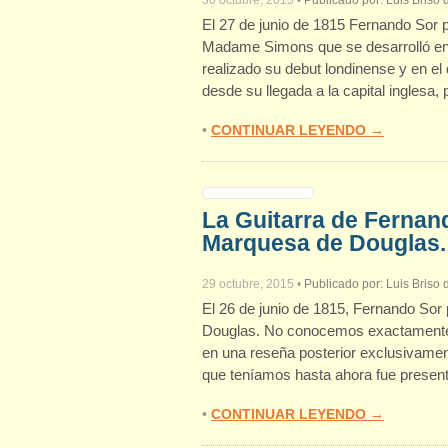
30 octubre, 2015
•
Publicado por:
Luis Briso
El 27 de junio de 1815 Fernando Sor pa
Madame Simons que se desarrolló en l
realizado su debut londinense y en e
desde su llegada a la capital ingles
•
CONTINUAR LEYENDO →
La Guitarra de Fernand
Marquesa de Douglas. 
29 octubre, 2015
•
Publicado por:
Luis Briso
El 26 de junio de 1815, Fernando Sor 
Douglas. No conocemos exactamente 
en una reseña posterior exclusivament
que teníamos hasta ahora fue present
•
CONTINUAR LEYENDO →