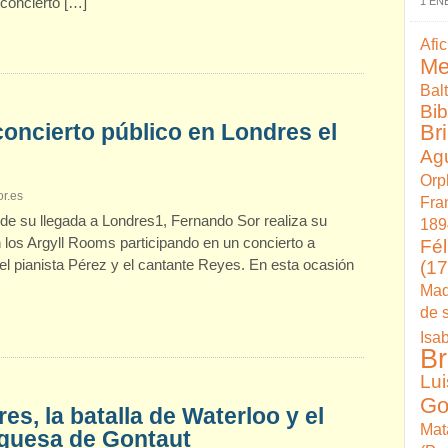
 concierto […]
1 EN
Afi
Me
Bal
Bib
concierto público en Londres el
Br
Ag
Orp
r.es
Fra
o de su llegada a Londres1, Fernando Sor realiza su
189
n los Argyll Rooms participando en un concierto a
Fél
(1
el pianista Pérez y el cantante Reyes. En esta ocasión
Mad
de 
Isa
Br
Lu
Go
s, la batalla de Waterloo y el
Mat
duquesa de Gontaut