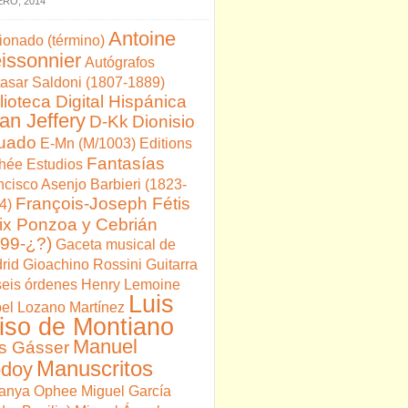
ERO, 2014
Antoine
cionado (término)
issonnier
Autógrafos
tasar Saldoni (1807-1889)
lioteca Digital Hispánica
ian Jeffery
D-Kk
Dionisio
uado
E-Mn (M/1003)
Editions
Fantasías
hée
Estudios
ncisco Asenjo Barbieri (1823-
François-Joseph Fétis
4)
ix Ponzoa y Cebrián
799-¿?)
Gaceta musical de
rid
Gioachino Rossini
Guitarra
seis órdenes
Henry Lemoine
Luis
bel Lozano Martínez
iso de Montiano
Manuel
is Gásser
Manuscritos
doy
anya Ophee
Miguel García