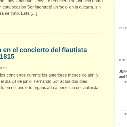
de Lady Charlotte Denys. El concierto se anunció como
esta ocasión Sor interpretó un ‘solo’ en la guitarra, sin
 se trató. Esta […]
21 O
en el concierto del flautista
 1815
8 NO
r.es
JEFF
dos conciertos durante los anteriores meses de abril y
and G
 el día 14 de junio, Fernando Sor actúa dos días
1 EN
5, en el concierto organizado a beneficio del violinista
1 EN