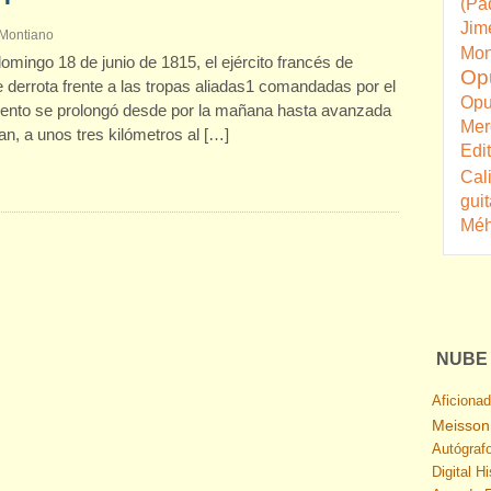
(Pa
Jim
 Montiano
Mon
mingo 18 de junio de 1815, el ejército francés de
Op
e derrota frente a las tropas aliadas1 comandadas por el
Opu
miento se prolongó desde por la mañana hasta avanzada
Mer
an, a unos tres kilómetros al […]
Edi
Cal
guit
Méh
NUBE 
Aficionad
Meisson
Autógraf
Digital H